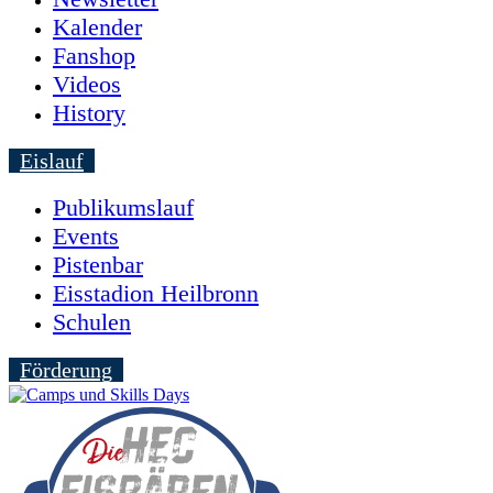
Kalender
Fanshop
Videos
History
Eislauf
Publikumslauf
Events
Pistenbar
Eisstadion Heilbronn
Schulen
Förderung