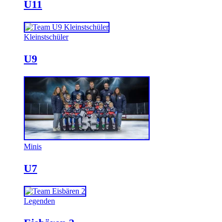
U11
Kleinstschüler
U9
Minis
U7
Legenden