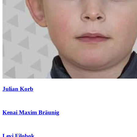
Julian Korb
Kenai Maxim Bräunig
Levi Filobok