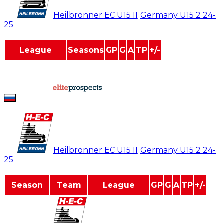
#
17
Heilbronner EC U15 II
/
Germany U15 2
24-
25
League
Seasons
GP
G
A
TP
+/-
Germany U15
1
11
0
1
1
0
Germany U15 2
1
0
0
0
0
0
powered by
Arsenii Afonin
#
17
Heilbronner EC U15 II
/
Germany U15 2
24-
25
Season
Team
League
GP
G
A
TP
+/-
2024-2025
Germany U15
11
0
1
1
0