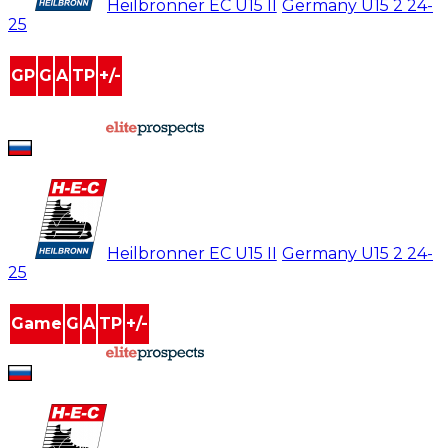
#
17
Heilbronner EC U15 II
/
Germany U15 2
24-
25
GP
G
A
TP
+/-
0
0
0
0
0
powered by
Arsenii Afonin
#
17
Heilbronner EC U15 II
/
Germany U15 2
24-
25
Game
G
A
TP
+/-
powered by
Arsenii Afonin