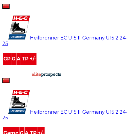
Shukai Zhang
#
5
Heilbronner EC U15 II
/
Germany U15 2
24-
25
GP
G
A
TP
+/-
0
0
0
0
0
powered by
Shukai Zhang
#
5
Heilbronner EC U15 II
/
Germany U15 2
24-
25
Game
G
A
TP
+/-