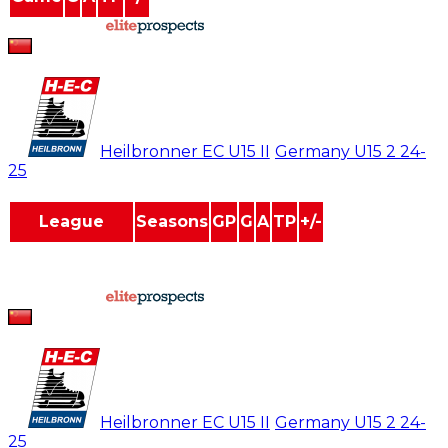
powered by
Shukai Zhang
#
5
Heilbronner EC U15 II
/
Germany U15 2
24-
25
League
Seasons
GP
G
A
TP
+/-
Germany U15
1
0
0
0
0
0
Germany U15 2
1
0
0
0
0
0
powered by
Shukai Zhang
#
5
Heilbronner EC U15 II
/
Germany U15 2
24-
25