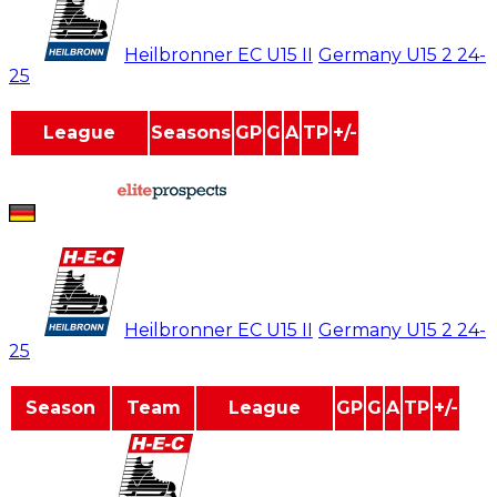
#
30
Heilbronner EC U15 II
/
Germany U15 2
24-
25
League
Seasons
GP
G
A
TP
+/-
Germany U15 2
1
0
0
0
0
0
powered by
Lennox Piontek
#
30
Heilbronner EC U15 II
/
Germany U15 2
24-
25
Season
Team
League
GP
G
A
TP
+/-
2024-2025
Germany U15 2
0
0
0
0
0