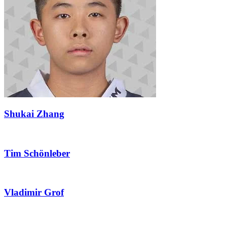
Shukai Zhang
Tim Schönleber
Vladimir Grof