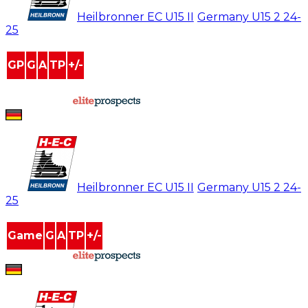
#
30
Heilbronner EC U15 II
/
Germany U15 2
24-
25
GP
G
A
TP
+/-
0
0
0
0
0
powered by
Lennox Piontek
#
30
Heilbronner EC U15 II
/
Germany U15 2
24-
25
Game
G
A
TP
+/-
powered by
Lennox Piontek