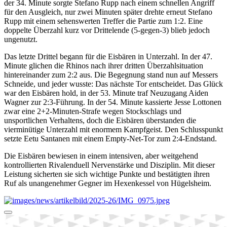
der 34. Minute sorgte Stefano Rupp nach einem schnellen Angriff
für den Ausgleich, nur zwei Minuten später drehte erneut Stefano
Rupp mit einem sehenswerten Treffer die Partie zum 1:2. Eine
doppelte Überzahl kurz vor Drittelende (5-gegen-3) blieb jedoch
ungenutzt.
Das letzte Drittel begann für
die Eisbären in Unterzahl. In
der 47.
Minute glichen die Rhinos nach ihrer dritten Überzahlsituation
hintereinander zum 2:2 aus. Die Begegnung stand nun auf Messers
Schneide, und jeder wusste: Das nächste Tor entscheidet. Das Glück
war den Eisbären hold, in der 53. Minute traf Neuzugang Aiden
Wagner zur 2:3-Führung. In der 54. Minute kassierte Jesse Lottonen
zwar eine 2+2-Minuten-Strafe wegen Stockschlags und
unsportlichen Verhaltens, doch die Eisbären überstanden die
vierminütige Unterzahl mit enormem Kampfgeist. Den Schlusspunkt
setzte Eetu Santanen mit einem Empty-Net-Tor zum 2:4-Endstand.
Die Eisbären bewiesen in einem intensiven, aber weitgehend
kontrollierten Rivalenduell Nervenstärke und Disziplin. Mit dieser
Leistung sicherten sie sich wichtige Punkte und bestätigten ihren
Ruf als unangenehmer Gegner im Hexenkessel von Hügelsheim.