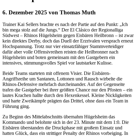
6. Dezember 2025 von Thomas Muth
Trainer Kai Sellers brachte
es
nach der Partie auf den
Punkt:
„Ich
bin mega stolz auf die Jungs.“ Der El Clásico der Regionalliga
Südwest – Rhinos Hügelsheim gegen Eisbären Heilbronn – ist zwar
kein direktes Derby, doch das Duell der Erzrivalen versprach erneut
Hochspannung. Trotz nur vier einsatzfähiger Stammverteidiger
dafür aber volle Offensivreihen reisten die Heilbronner nach
Hügelsheim und boten gemeinsam mit den Gastgebern ein
intensives, stimmungsvolles Spiel vor lautstarker Kulisse.
Beide Teams starteten mit offenem Visier. Die Eisbären-
Angriffsreihe um Santanen, Lottonen und Rausch wirbelte die
Rhinos-Defensive mehrfach durcheinander. Auf der Gegenseite
trafen die Gastgeber bei ihrer größten Chance nur den Pfosten – ein
lautes Krachen hallte durch den Hexenkessel. Kleine Nickligkeiten
und harte Zweikämpfe prägten das Drittel, ohne dass ein Team in
Führung ging.
Zu Beginn des Mittelabschnitts übernahm Hügelsheim das
Kommando und belohnte sich in der 23. Minute mit dem 1:0. Die
Eisbären überstanden die Druckphase mit großem Einsatz und
hatten Glück, dass ein strittiger Penalty der Rhinos vorbeiging. In