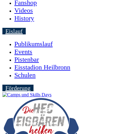
Fanshop
Videos
History
Eislauf
Publikumslauf
Events
Pistenbar
Eisstadion Heilbronn
Schulen
Förderung