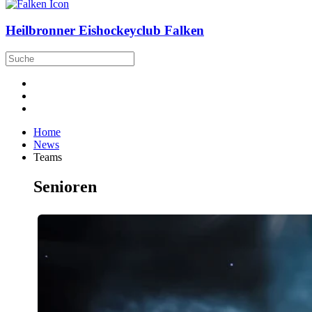
Heilbronner Eishockeyclub Falken
Home
News
Teams
Senioren