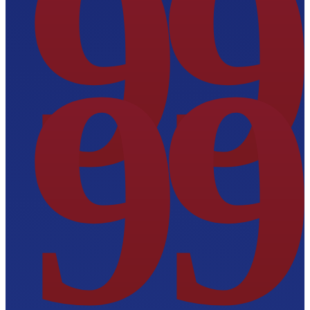
99
99