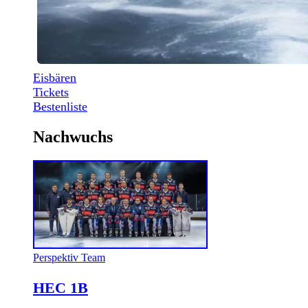
Eisbären
Tickets
Bestenliste
Nachwuchs
Perspektiv Team
HEC 1B