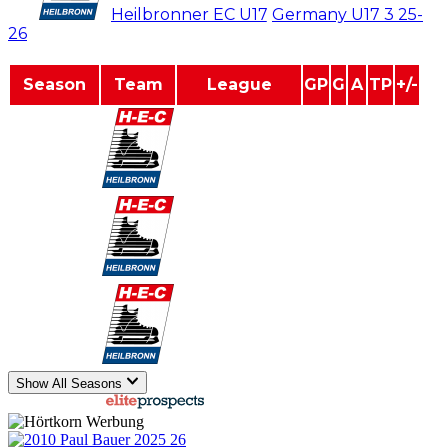
#
22
Heilbronner EC U17
/
Germany U17 3
25-
26
Season
Team
League
GP
G
A
TP
+/-
2025-2026
Germany U17 3
25
7
4
11
0
2024-2025
Germany U15
22
11
19
30
0
2024-2025
Germany U17 3
7
0
0
0
0
Show All Seasons
powered by