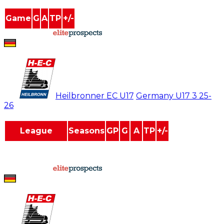
Game
G
A
TP
+/-
powered by
Paul Bauer
#
22
Heilbronner EC U17
/
Germany U17 3
25-
26
League
Seasons
GP
G
A
TP
+/-
Germany U15
2
48
18
30
48
0
Germany U17 3
2
32
7
4
11
0
powered by
Paul Bauer