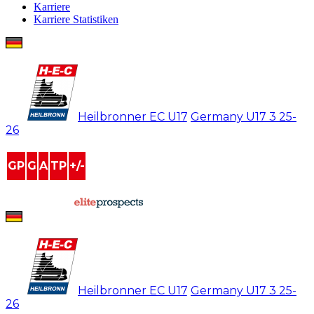
Karriere
Karriere Statistiken
Paul Bauer
#
22
Heilbronner EC U17
/
Germany U17 3
25-
26
GP
G
A
TP
+/-
25
7
4
11
0
powered by
Paul Bauer
#
22
Heilbronner EC U17
/
Germany U17 3
25-
26