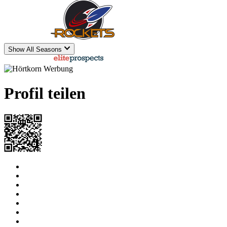
2018-2019
II-divisioona
10
7
4
11
0
Show All Seasons
powered by
Profil teilen