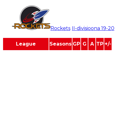
Teemu Korvenpää
#
44
Rockets
/
II-divisioona
19-20
League
Seasons
GP
G
A
TP
+/-
II-divisioona
3
37
37
26
63
0
Jr. B2 SM-sarja Q
1
5
0
0
0
0
Jr. C II-divisioona Q
1
10
9
5
14
0
Suomen Cup
2
6
4
2
6
0
Suomi-sarja
3
88
25
14
39
0
U16 I-divisioona
1
23
22
18
40
0
U16 I-divisioona Q
1
7
6
11
17
0
U16 II-divisioona
1
1
0
1
1
0
U16 III-divisioona
1
14
12
12
24
0
U17 I-divisioona
1
1
0
0
0
0
U18 I-divisioona
2
20
2
2
4
0
U18 Mestis
1
31
19
20
39
0