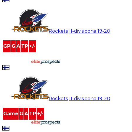
Teemu Korvenpää
#
44
Rockets
/
II-divisioona
19-20
GP
G
A
TP
+/-
0
0
0
0
0
powered by
Teemu Korvenpää
#
44
Rockets
/
II-divisioona
19-20
Game
G
A
TP
+/-
powered by