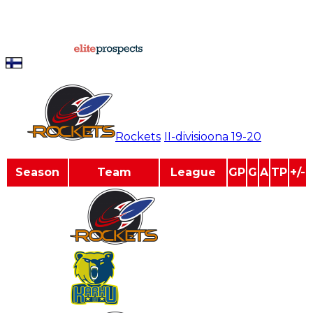
U18 SM-sarja Q
1
7
1
0
1
0
U20 II-divisioona
1
1
0
0
0
0
U20 Mestis
2
60
14
14
28
0
powered by
Teemu Korvenpää
#
44
Rockets
/
II-divisioona
19-20
Season
Team
League
GP
G
A
TP
+/-
2019-2020
II-divisioona
0
0
0
0
0
2018-2019
Suomi-sarja
16
2
1
3
0