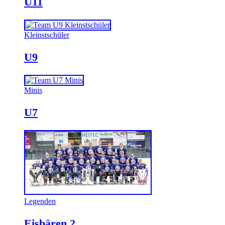
U11
Kleinstschüler
U9
Minis
U7
Legenden
Eisbären 2