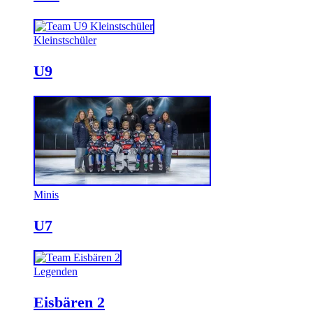
Kleinstschüler
U9
Minis
U7
Legenden
Eisbären 2