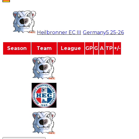
Simon Schuster
#
24
Heilbronner EC III
/
Germany5
25-26
Season
Team
League
GP
G
A
TP
+/-
2025-2026
Germany5
17
9
12
21
4
2024-2025
Germany4
7
0
1
1
0
2024-2025
Germany4
16
7
13
20
1