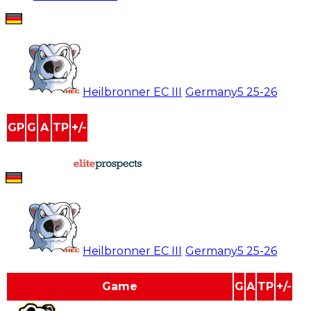
Simon Schuster
#
24
Heilbronner EC III
/
Germany5
25-26
GP
G
A
TP
+/-
17
9
12
21
4
powered by
Simon Schuster
#
24
Heilbronner EC III
/
Germany5
25-26
Game
G
A
TP
+/-