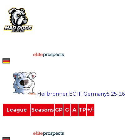
vs
0
0
0
0
2025-02-16
Heilbronner EC II 7 - 3 EKU Mannheim
Home Game
powered by
Simon Schuster
#
24
Heilbronner EC III
/
Germany5
25-26
League
Seasons
GP
G
A
TP
+/-
Germany4
2
34
8
15
23
1
Germany5
3
50
24
37
61
7
powered by