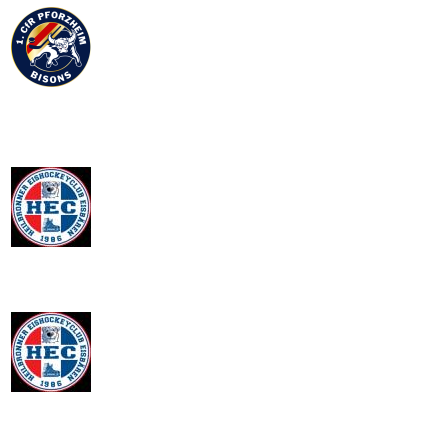
2025-02-21
1. CFR Pforzheim 3 - 2 Heilbronner EC II
Away Game
vs
0
0
0
0
2025-02-21
1. CFR Pforzheim 3 - 2 Heilbronner EC II
Away Game
2025-02-16
Heilbronner EC II 7 - 3 EKU Mannheim
Home Game