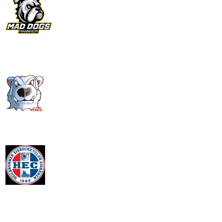
2025-03-09
EKU Mannheim II 3 - 6 Heilbronner EC III
Away Game
vs
0
1
1
0
2025-03-09
EKU Mannheim II 3 - 6 Heilbronner EC III
Away Game
2025-02-28
Heilbronner EC II 3 - 7 1. CFR Pforzheim
Home Game
vs
0
0
0
0