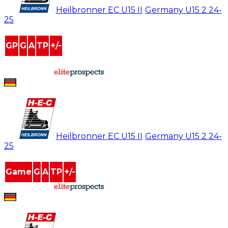
#
53
Heilbronner EC U15 II
/
Germany U15 2
24-
25
GP
G
A
TP
+/-
0
0
0
0
0
powered by
Jan Tulin
#
53
Heilbronner EC U15 II
/
Germany U15 2
24-
25
Game
G
A
TP
+/-
powered by
Jan Tulin