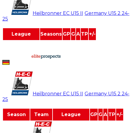
#
53
Heilbronner EC U15 II
/
Germany U15 2
24-
25
League
Seasons
GP
G
A
TP
+/-
Germany U15
2
3
0
0
0
0
Germany U15 2
1
0
0
0
0
0
powered by
Jan Tulin
#
53
Heilbronner EC U15 II
/
Germany U15 2
24-
25
Season
Team
League
GP
G
A
TP
+/-