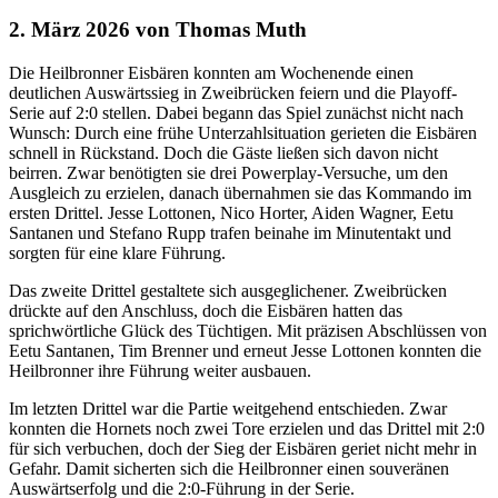
2. März 2026 von Thomas Muth
Die Heilbronner Eisbären konnten am Wochenende einen
deutlichen Auswärtssieg in Zweibrücken feiern und die Playoff-
Serie auf 2:0 stellen. Dabei begann das Spiel zunächst nicht nach
Wunsch: Durch eine frühe Unterzahlsituation gerieten die Eisbären
schnell in Rückstand. Doch die Gäste ließen sich davon nicht
beirren. Zwar benötigten sie drei Powerplay-Versuche, um den
Ausgleich zu erzielen, danach übernahmen sie das Kommando im
ersten Drittel. Jesse Lottonen, Nico Horter, Aiden Wagner, Eetu
Santanen und Stefano Rupp trafen beinahe im Minutentakt und
sorgten für eine klare Führung.
Das zweite Drittel gestaltete sich ausgeglichener. Zweibrücken
drückte auf den Anschluss, doch die Eisbären hatten das
sprichwörtliche Glück des Tüchtigen. Mit präzisen Abschlüssen von
Eetu Santanen, Tim Brenner und erneut Jesse Lottonen konnten die
Heilbronner ihre Führung weiter ausbauen.
Im letzten Drittel war die Partie weitgehend entschieden. Zwar
konnten die Hornets noch zwei Tore erzielen und das Drittel mit 2:0
für sich verbuchen, doch der Sieg der Eisbären geriet nicht mehr in
Gefahr. Damit sicherten sich die Heilbronner einen souveränen
Auswärtserfolg und die 2:0-Führung in der Serie.