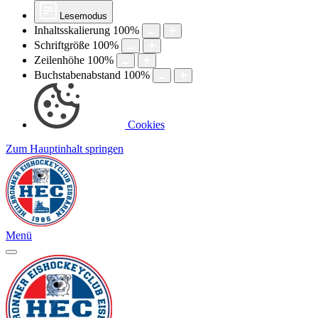
Lesemodus
Inhaltsskalierung
100
%
Schriftgröße
100
%
Zeilenhöhe
100
%
Buchstabenabstand
100
%
Cookies
Zum Hauptinhalt springen
Menü